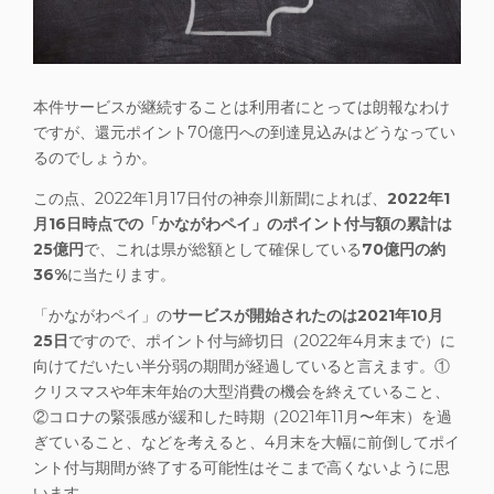
本件サービスが継続することは利用者にとっては朗報なわけ
ですが、
還元ポイント70億円への到達見込みはどうなってい
るのでしょうか
。
この点、2022年1月17日付の神奈川新聞によれば、
2022年1
月16日時点での「かながわペイ」のポイント付与額の累計は
25億円
で、これは県が総額として確保している
70億円の約
36%
に当たります。
「かながわペイ」の
サービスが開始されたのは2021年10月
25日
ですので、ポイント付与締切日（2022年4月末まで）に
向けてだいたい半分弱の期間が経過していると言えます。①
クリスマスや年末年始の大型消費の機会を終えていること、
②コロナの緊張感が緩和した時期（2021年11月〜年末）を過
ぎていること、などを考えると、
4月末を大幅に前倒してポイ
ント付与期間が終了する可能性はそこまで高くないように思
います
。