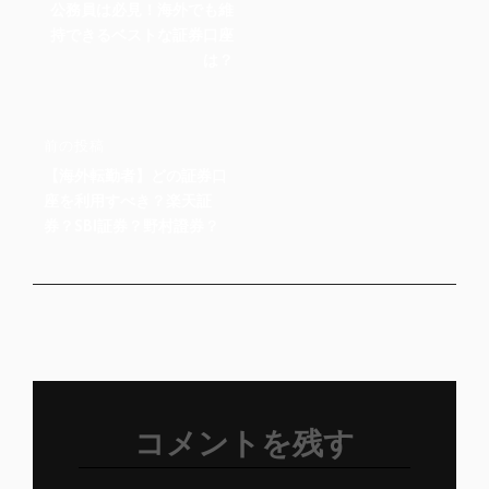
ナ
投
公務員は必見！海外でも維
稿
ビ
持できるベストな証券口座
ゲ
は？
ー
シ
前
前の投稿
ョ
の
【海外転勤者】どの証券口
ン
投
座を利用すべき？楽天証
稿
券？SBI証券？野村證券？
コメントを残す