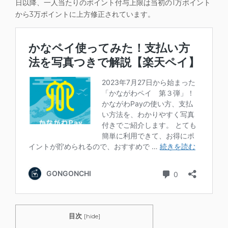
日以降、一人当たりのポイント付与上限は当初の1万ポイント
から
3万ポイントに上方修正
されています。
目次
[
hide
]