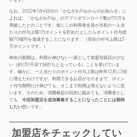
なお、2022年1月4日付の「かながわPayからのお知らせ」に
よれば、「かながわPay」のアプリダウンロード数が70万を
突破したとのことです。仮にこの利用者全員が当初の一人当
たりの付与上限1万ポイントを貯めたとしたらポイント付与総
額70億円を達成することになります。（現在の付与上限は3
万ポイントです。）
神奈川新聞は、利用が伸びない一因として加盟登録店が少な
い（約1万1千店で頭打ちとなっている）ことを挙げていま
す。確かに、一人当たりのポイント付与上限は昨年12月に3倍
に増えたわけですが、利用できるお店がそのままで、ポイン
ト付与期間だけ伸びても、そこまで利用は増えないように思
います。そのため、消費喚起の目的に鑑みても、消費者とし
ても、
今回加盟店を追加募集することになったことには期待
したい
想いです。
加盟店をチェックしてい