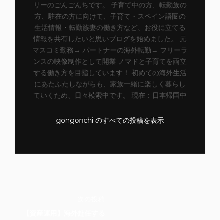
リーのごんごんちです。 子育て中の方、転勤族の
方、駐在の方に向けて、子育て・スペイン語圏の
生活情報・転勤族妻の働き方など、お役に立てる
情報を共有したいと思いブログを始めました。 元
マスコミ勤務→ パートナーの海外転勤→ フリーラ
ンスの映像制作として開業 ノマドと子育てを両立
する働き方を目指しています！ 初めての海外生活
にあたふたしながらも、家族一緒に楽しく暮らし
ていくため、日々模索中です。 現在：日本帰国中
gongonchi のすべての投稿を表示
投
次
次の投稿
稿
の
【資産運用】海外赴任する