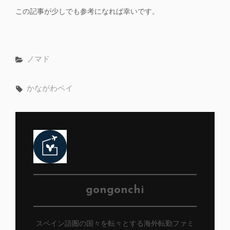
この記事が少しでも参考になれば幸いです。
カ
ノマド
テ
ゴ
タ
かながわペイ
リ
グ,
ー
投
gongonchi
稿
スペイン語圏の国々を転々とする海外転勤ファミ
者: