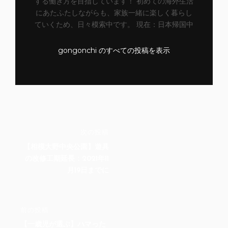
する働き方を目指しています！ 初めての海外生活
にあたふたしながらも、家族一緒に楽しく暮らし
ていくため、日々模索中です。 現在：日本帰国中
gongonchi のすべての投稿を表示
投
次
次の投稿
稿
の
【相模大野中央公園】遊具
ナ
投
の改修工期延長：2021年11
稿
ビ
月19日までに
ゲ
ー
前
前の投稿
シ
の
ョ
【一歳児が選ぶ】ハマった