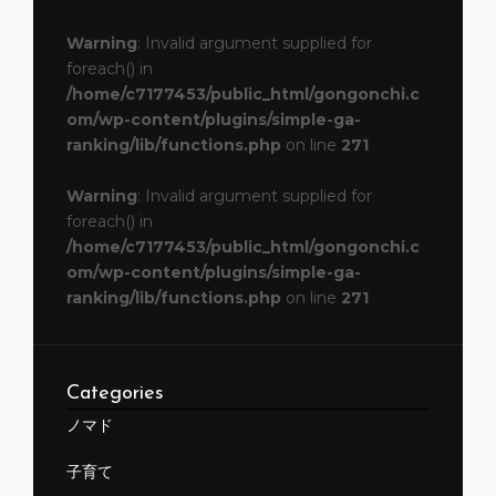
Warning
: Invalid argument supplied for
foreach() in
/home/c7177453/public_html/gongonchi.c
om/wp-content/plugins/simple-ga-
ranking/lib/functions.php
on line
271
Warning
: Invalid argument supplied for
foreach() in
/home/c7177453/public_html/gongonchi.c
om/wp-content/plugins/simple-ga-
ranking/lib/functions.php
on line
271
Categories
ノマド
子育て