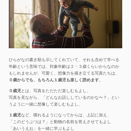
ひらがなの書き順も示してくれていて、それも含めて学べる
年齢という意味では、対象年齢は２・３歳くらいからなのか
もしれませんが、可愛く、
想像力を掻き立てる写真たちは、
０歳からでも、もちろん１歳児も楽しく読めます
。
０歳児
とは、写真をただただ楽しむ
もよし、
写真を見ながら、「どんなお話ししているのかな〜？」とい
うように
一緒に想像して楽しむもよし
、
１
歳児
など、喋れるようになってからは
、上記に加え、
「このどうぶつは？」と
動物の名前を答えさせても
よし
「あいうえお」を一緒に学ぶ
もよし