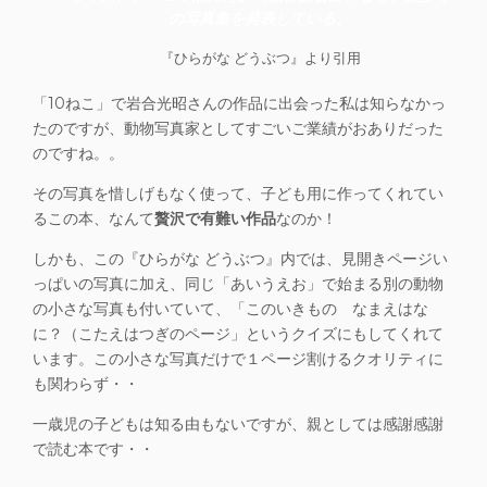
の写真集を発表している。
『ひらがな どうぶつ』より引用
「10ねこ」で岩合光昭さんの作品に出会った私は知らなかっ
たのですが、
動物写真家としてすごいご業績
がおありだった
のですね。。
その写真を惜しげもなく使って、子ども用に作ってくれてい
る
この本、なんて
贅沢で有難い作品
なのか！
しかも、この『ひらがな どうぶつ』内では、見開きページい
っぱいの写真に加え、同じ「あいうえお」で始まる
別の動物
の小さな写真
も付いていて、「このいきもの なまえはな
に？（こたえはつぎのページ」という
クイズにもしてくれて
います
。この小さな写真だけで１ページ割けるクオリティに
も関わらず・・
一歳児の子どもは知る由もないですが、親としては感謝感謝
で読む本です・・