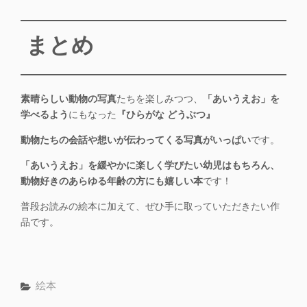
まとめ
素晴らしい動物の写真
たちを楽しみつつ、
「あいうえお」を
学べるよう
にもなった
『ひらがな どうぶつ』
動物たちの会話や想いが伝わってくる写真がいっぱい
です。
「あいうえお」を緩やかに
楽しく
学びたい幼児はもちろん、
動物好きのあらゆる年齢の方にも嬉しい本
です！
普段お読みの絵本に加えて、ぜひ手に取っていただきたい作
品です。
カ
絵本
テ