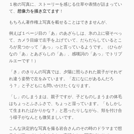
１枚の写真に、
ストーリーを感じる仕草や表情が詰まってい
て、
想像力を掻き立てます
！
もちろん著作権上写真を載せることはできませんが、
例えば１ページ目の
「あ」のあざらしは
、氷の上に寝そべっ
て、カメラ目線で左手を上げていて、だらだらしているとこ
ろが見つかって「
あっ」っと言っているようです
。（ひらが
なの「あ」とあざらしの「あ」、感嘆詞の「あっ」でトリプ
ルエーです！）
「き」のきりん
の写真では、夕陽に照らされた親子がそれぞ
れ違う姿勢で左をみています。
「左になにがあるんだろ
う？」と子どもにも問いかけたくなります
。
「し」のしまうま
は、親子ですが、子どものしまうまの体毛
はちょっとふさふさで、ちょっと湿っています。
「もしかし
て生まれたばかりかな？」
と思ったりしながら、
頬を付け合
う様子がなんとも微笑ましい
です。
こんな決定的な写真を撮る岩合さんのその時のドラマまで想