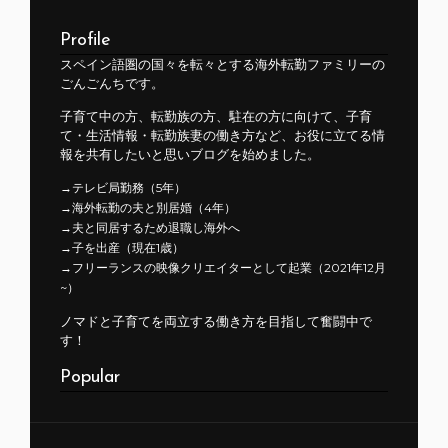
Profile
スペイン語圏の国々を転々とする海外転勤ファミリーの
ごんごんちです。
子育て中の方、転勤族の方、駐在の方に向けて、子育
て・生活情報・転勤族妻の働き方など、お役に立てる情
報を共有したいと思いブログを始めました。
→テレビ局勤務（5年）
→海外転勤の夫と別居婚（4年）
→夫と同居するため退職し海外へ
→子を出産（現在1歳）
→フリーランスの映像クリエイターとして起業（2021年12月
~）
ノマドと子育てを両立する働き方を目指して奮闘中で
す！
Popular