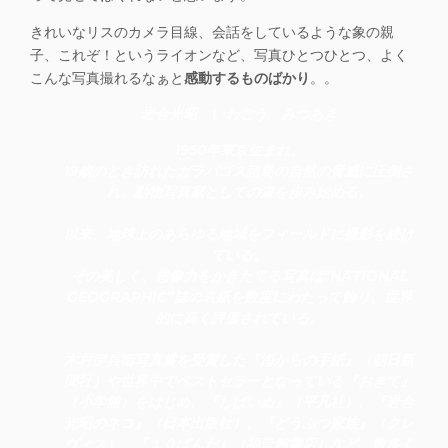
きれいなリスのカメラ目線、会話をしているような象の親
子、これぞ！というライオンなど、写真ひとつひとつ、よく
こんな写真撮れるなぁと
感動するものばかり
。。
岩合光昭 いわごう みつあき
1950年東京生まれ。
19歳のとき訪れたガラパゴス諸島の自然の脅威に圧倒さ
れ、動物写真家としての道を歩み始める。
以来、地球上のあらゆる地域をフィールドに撮影を続け
ている。
その美しく、想像力をかきたてる写真は“NATIONAL
GEOGRAPHIC”誌の表紙を数度にわたって飾り、世界
的に高く評価されている。
木村伊兵衛写真賞を受賞した『海からの手紙』（朝日新
聞社）や世界中でベストセラーとなっている『おきて』
（小学館）をはじめ、『しばいぬ』（平凡社）、『岩合
光昭のネコ』（日本出版社）、『どうぶつ家族』（クレ
ヴィス）、『１０ぱんだ』（福音館書店）など、数多く