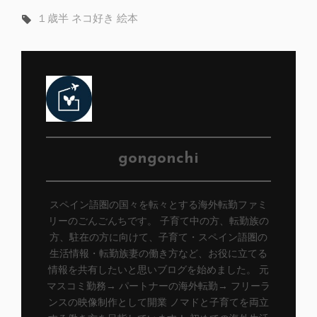
ゴ
タ
１歳半
ネコ好き
絵本
リ
グ,
ー
投
gongonchi
稿
スペイン語圏の国々を転々とする海外転勤ファミ
者:
リーのごんごんちです。 子育て中の方、転勤族の
方、駐在の方に向けて、子育て・スペイン語圏の
生活情報・転勤族妻の働き方など、お役に立てる
情報を共有したいと思いブログを始めました。 元
マスコミ勤務→ パートナーの海外転勤→ フリーラ
ンスの映像制作として開業 ノマドと子育てを両立