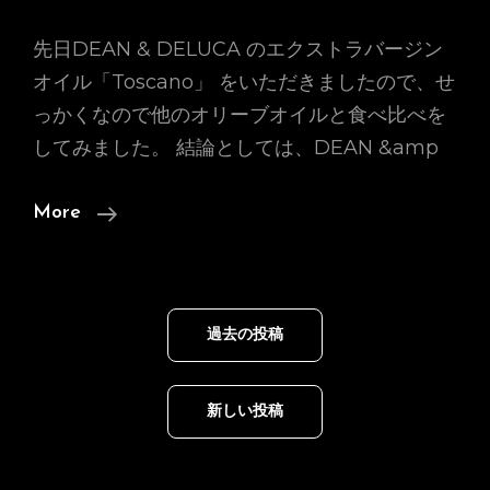
先日DEAN & DELUCA のエクストラバージン
オイル「Toscano」 をいただきましたので、せ
っかくなので他のオリーブオイルと食べ比べを
してみました。 結論としては、DEAN &amp
【苦
More
み
が
少
投
過去の投稿
な
稿
く
ナ
フ
ビ
新しい投稿
ゲ
ル
ー
ー