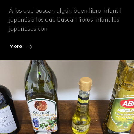
A los que buscan algún buen libro infantil
japonés,a los que buscan libros infantiles
japoneses con
【Libro
More
Infantil
Japonés
Recomendable】
Nontan
Buranko
Nosete