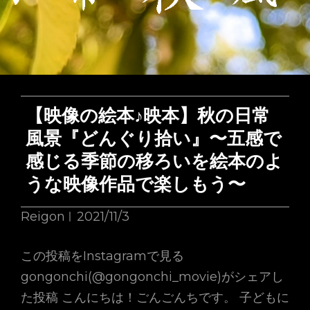
事：
2021
年
11
月
1
【映像の絵本♪映本】秋の日常
日
風景『どんぐり拾い』〜五感で
~15
感じる季節の移ろいを絵本のよ
日
うな映像作品で楽しもう〜
Reigon
2021/11/3
この投稿をInstagramで見る
gongonchi(@gongonchi_movie)がシェアし
た投稿 こんにちは！ごんごんちです。 子どもに