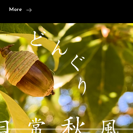
【相
More
模
大
野
中
央
公
園】
遊
具
の
改
修
工