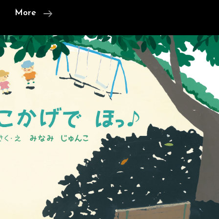
【１
More
歳
児
が
選
ぶ】
ハ
マ
っ
た
お
す
す
め
絵