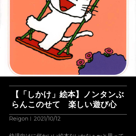
お
す
す
め
絵
本：
『も
も
ん
ち
【「しかけ」絵本】ノンタンぶ
ゃ
らんこのせて 楽しい遊び心
ん
ぽ
Reigon
2021/10/12
っ
ぽ