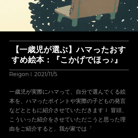
本：
お
つ
き
さ
【一歳児が選ぶ】ハマったおす
ま
すめ絵本：『こかげでほっ♪』
こ
ん
Reigon
2021/11/5
ば
一歳児が実際にハマって、自分で選んでくる絵
ん
本を、ハマったポイントや実際の子どもの発言
は
などとともに紹介させていただきますｌ 冒頭、
こういった紹介をさせていただこうと思った理
由をご紹介すると、我が家では「