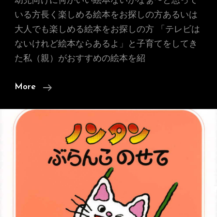
幼児向けに何かいい絵本ないかなぁ〜と思って
いる方長く楽しめる絵本をお探しの方あるいは
ー』
大人でも楽しめる絵本をお探しの方 「テレビは
ないけれど絵本ならあるよ」と子育てをしてき
た私（親）がおすすめの絵本を紹
【「し
More
か
け」
絵
本】
ノ
ン
タ
ン