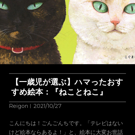
品
ス
で
ス
楽
メ
し
絵
も
本：
う〜
THEY
ALL
SAW
A
【一歳児が選ぶ】ハマったおす
CAT
すめ絵本：『ねことねこ』
Reigon
2021/10/27
こんにちは！ごんごんちです。「テレビはない
けど絵本ならあるよ！」と、絵本に大変お世話