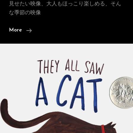
見せたい映像、大人もほっこり楽しめる、そん
な季節の映像
【映
More
像
の
絵
本
♪
映
本】
秋
の
日
常