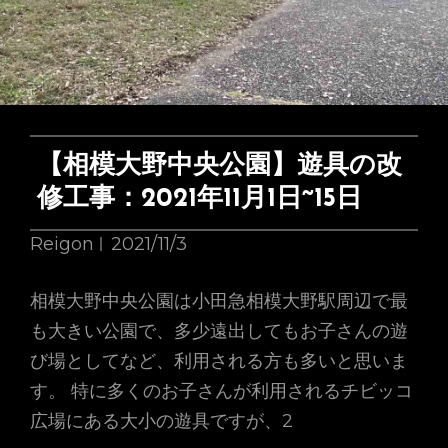
絵
本：
『こ
か
げ
で
【相模大野中央公園】遊具の改
ほ
修工事：2021年11月1日~15日
っ
♪』
Reigon
2021/11/3
相模大野中央公園は小田急相模大野駅周辺で最
も大きい公園で、多少遠出してもお子さんの遊
び場としてなど、利用される方も多いと思いま
す。 特に多くのお子さんが利用されるチビッコ
広場にある大小の遊具ですが、2