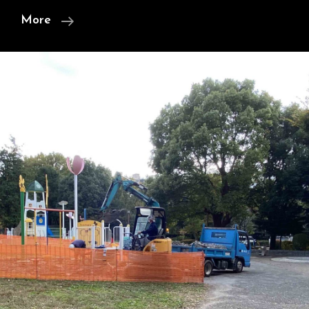
【一
More
歳
児
が
選
ぶ】
ハ
マ
っ
た
お
す
す
め