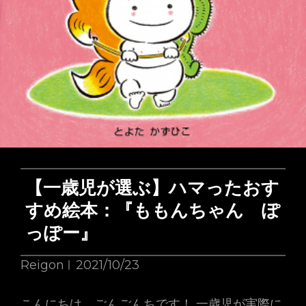
す
す
め
絵
本：
『ね
こ
と
ね
【一歳児が選ぶ】ハマったおす
こ』
すめ絵本：『ももんちゃん ぽ
っぽー』
Reigon
2021/10/23
こんにちは、ごんごんちです！ 一歳児が実際に