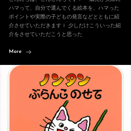
ハマって、自分で選んでくる絵本を、ハマった
ポイントや実際の子どもの発言などとともに紹
介させていただきますｌ 少しだけこういった紹
介をさせていただこうと思った
【一
More
歳
児
が
選
ぶ】
ハ
マ
っ
た