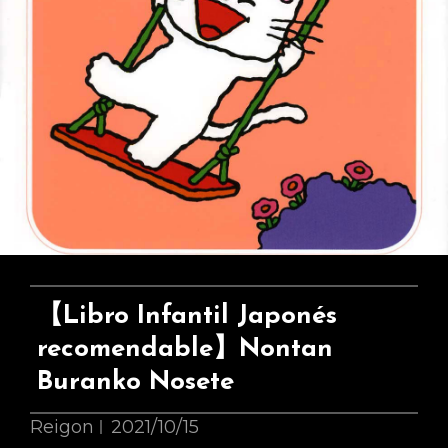
ぶ
ら
ん
こ
の
せ
て
楽
し
い
遊
【Libro Infantil Japonés
び
recomendable】Nontan
心
Buranko Nosete
Reigon
2021/10/15