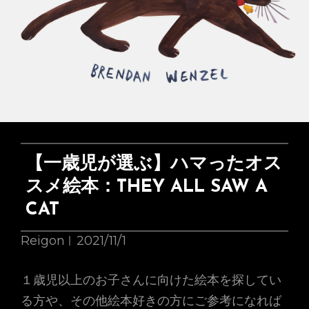
風
景
『ど
ん
ぐ
り
拾
い』〜
【一歳児が選ぶ】ハマったオス
五
スメ絵本：THEY ALL SAW A
感
CAT
で
感
Reigon
2021/11/1
じ
る
１歳児以上のお子さんに向けた絵本を探してい
季
る方や、その他絵本好きの方にご参考になれば