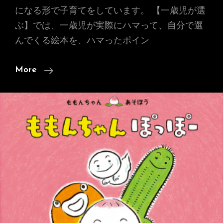
になる形で子育てをしています。 【一歳児が選
ぶ】では、一歳児が実際にハマって、自分で選
んでくる絵本を、ハマったポイン
【一
More
歳
児
が
選
ぶ】
ハ
マ
っ
た
お