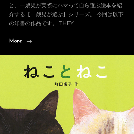
節
と、一歳児が実際にハマって自ら選ぶ絵本を紹
の
介する【一歳児が選ぶ】シリーズ。 今回は以下
移
の洋書の作品です。 THEY
ろ
い
【一
More
を
歳
絵
児
本
が
の
選
よ
ぶ】
う
ハ
な
マ
映
っ
像
た
作
オ